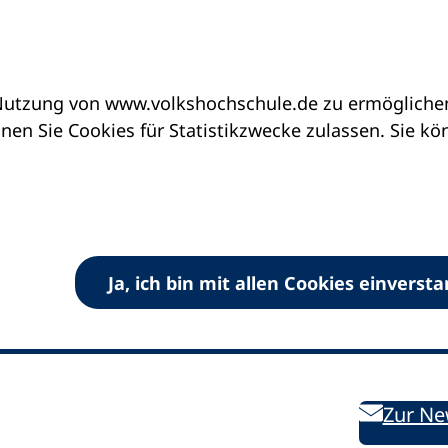
utzung von www.volkshochschule.de zu ermöglichen.
en Sie Cookies für Statistikzwecke zulassen. Sie k
Ja, ich bin mit allen Cookies einverst
V) e.V.
Kontakt
Bleiben 
E-Mail:
info
dvv-vhs
de
Weiterbild
des DVV
Ansprechpersonen
Zur Ne