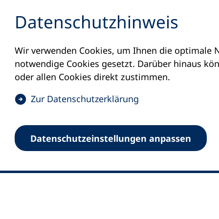
Inhalt anspringen
Datenschutz­hinweis
Wir verwenden Cookies, um Ihnen die optimale N
notwendige Cookies gesetzt. Darüber hinaus könn
oder allen Cookies direkt zustimmen.
(
Zur Datenschutz­erklärung
Ö
0
Merkliste
f
Datenschutz­einstellungen anpassen
Deutscher Volkshochschul-Verband (DV
f
Fußzeile
n
E-Mail-Adresse
Standort Bonn
e
Königswinterer Straße 552 b
t
53227 Bonn
i
n
Standort Berlin
e