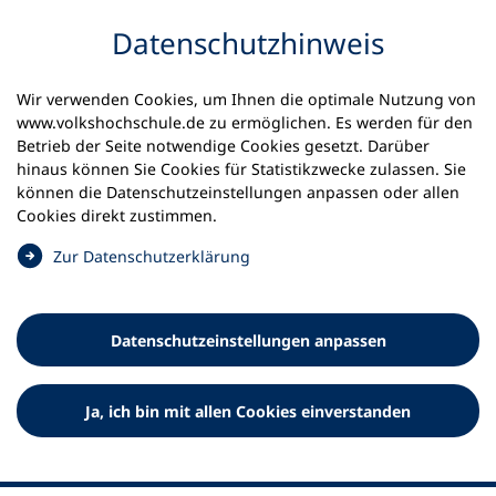
Inhalt anspringen
Datenschutz­hinweis
Wir verwenden Cookies, um Ihnen die optimale Nutzung von
www.volkshochschule.de zu ermöglichen. Es werden für den
Betrieb der Seite notwendige Cookies gesetzt. Darüber
hinaus können Sie Cookies für Statistikzwecke zulassen. Sie
Werkzeuge
können die Datenschutz­einstellungen anpassen oder allen
0
Merkliste
Cookies direkt zustimmen.
Deutscher Volkshochschul-Verband (DVV) e.V.
Fußzeile
(
Zur Datenschutz­erklärung
Ö
Standort Bonn
f
Königswinterer Straße 552 b
f
53227 Bonn
Datenschutz­einstellungen anpassen
n
Standort Berlin
e
Luisenstraße 45
t
Ja, ich bin mit allen Cookies einverstanden
10117 Berlin
i
n
e
i