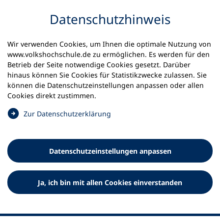
Inhalt anspringen
Datenschutz­hinweis
Wir verwenden Cookies, um Ihnen die optimale Nutzung von
www.volkshochschule.de zu ermöglichen. Es werden für den
Betrieb der Seite notwendige Cookies gesetzt. Darüber
hinaus können Sie Cookies für Statistikzwecke zulassen. Sie
Werkzeuge
können die Datenschutz­einstellungen anpassen oder allen
0
Merkliste
Cookies direkt zustimmen.
Deutscher Volkshochschul-Verband (DVV) e.V.
Fußzeile
(
Zur Datenschutz­erklärung
Ö
Standort Bonn
f
Königswinterer Straße 552 b
f
53227 Bonn
Datenschutz­einstellungen anpassen
n
Standort Berlin
e
Luisenstraße 45
t
Ja, ich bin mit allen Cookies einverstanden
10117 Berlin
i
n
e
i