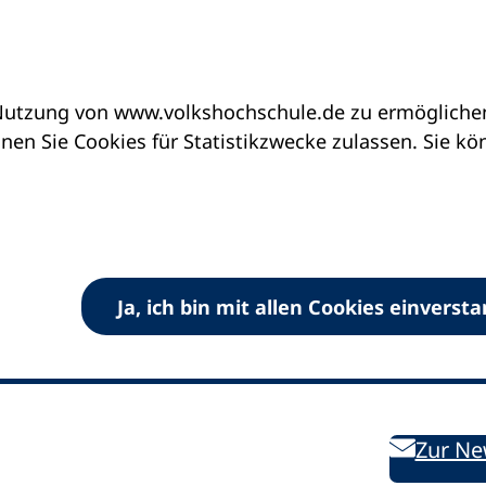
utzung von www.volkshochschule.de zu ermöglichen.
en Sie Cookies für Statistikzwecke zulassen. Sie k
Ja, ich bin mit allen Cookies einverst
V) e.V.
Kontakt
Bleiben 
E-Mail:
info
dvv-vhs
de
Weiterbild
des DVV
Ansprechpersonen
Zur Ne