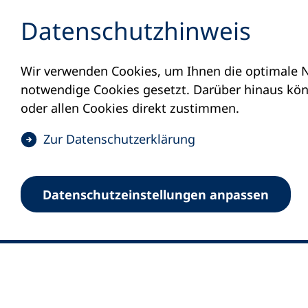
Inhalt anspringen
Datenschutz­hinweis
Wir verwenden Cookies, um Ihnen die optimale N
notwendige Cookies gesetzt. Darüber hinaus könn
oder allen Cookies direkt zustimmen.
(
Zur Datenschutz­erklärung
Ö
0
Merkliste
f
Datenschutz­einstellungen anpassen
Deutscher Volkshochschul-Verband (DV
f
Fußzeile
n
E-Mail-Adresse
Standort Bonn
e
Königswinterer Straße 552 b
t
53227 Bonn
i
n
Standort Berlin
e