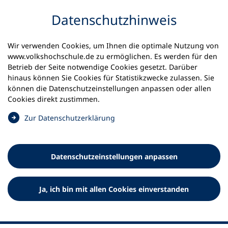
Inhalt anspringen
Datenschutz­hinweis
Wir verwenden Cookies, um Ihnen die optimale Nutzung von
www.volkshochschule.de zu ermöglichen. Es werden für den
Betrieb der Seite notwendige Cookies gesetzt. Darüber
hinaus können Sie Cookies für Statistikzwecke zulassen. Sie
Werkzeuge
können die Datenschutz­einstellungen anpassen oder allen
0
Merkliste
Cookies direkt zustimmen.
Deutscher Volkshochschul-Verband (DVV) e.V.
Fußzeile
(
Zur Datenschutz­erklärung
Ö
Standort Bonn
f
Königswinterer Straße 552 b
f
53227 Bonn
Datenschutz­einstellungen anpassen
n
Standort Berlin
e
Luisenstraße 45
t
Ja, ich bin mit allen Cookies einverstanden
10117 Berlin
i
n
e
i