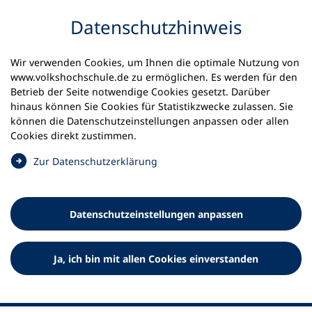
Inhalt anspringen
Datenschutz­hinweis
Wir verwenden Cookies, um Ihnen die optimale Nutzung von
www.volkshochschule.de zu ermöglichen. Es werden für den
Betrieb der Seite notwendige Cookies gesetzt. Darüber
hinaus können Sie Cookies für Statistikzwecke zulassen. Sie
Werkzeuge
können die Datenschutz­einstellungen anpassen oder allen
0
Merkliste
Cookies direkt zustimmen.
Deutscher Volkshochschul-Verband (DVV) e.V.
Fußzeile
(
Zur Datenschutz­erklärung
Ö
Standort Bonn
f
Königswinterer Straße 552 b
f
53227 Bonn
Datenschutz­einstellungen anpassen
n
Standort Berlin
e
Luisenstraße 45
t
Ja, ich bin mit allen Cookies einverstanden
10117 Berlin
i
n
e
i