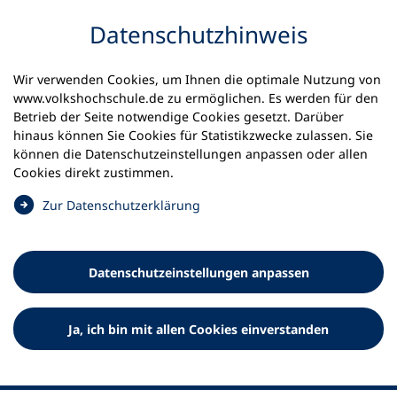
Inhalt anspringen
Datenschutz­hinweis
Wir verwenden Cookies, um Ihnen die optimale Nutzung von
www.volkshochschule.de zu ermöglichen. Es werden für den
Betrieb der Seite notwendige Cookies gesetzt. Darüber
hinaus können Sie Cookies für Statistikzwecke zulassen. Sie
Werkzeuge
können die Datenschutz­einstellungen anpassen oder allen
0
Merkliste
Cookies direkt zustimmen.
Deutscher Volkshochschul-Verband (DVV) e.V.
Fußzeile
(
Zur Datenschutz­erklärung
Ö
Standort Bonn
f
Königswinterer Straße 552 b
f
53227 Bonn
Datenschutz­einstellungen anpassen
n
Standort Berlin
e
Luisenstraße 45
t
Ja, ich bin mit allen Cookies einverstanden
10117 Berlin
i
n
e
i