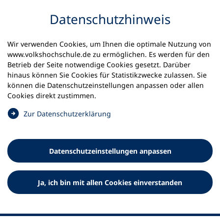
Inhalt anspringen
Datenschutz­hinweis
Wir verwenden Cookies, um Ihnen die optimale Nutzung von
www.volkshochschule.de zu ermöglichen. Es werden für den
Betrieb der Seite notwendige Cookies gesetzt. Darüber
hinaus können Sie Cookies für Statistikzwecke zulassen. Sie
Werkzeuge
können die Datenschutz­einstellungen anpassen oder allen
0
Merkliste
Cookies direkt zustimmen.
Deutscher Volkshochschul-Verband (DVV) e.V.
Fußzeile
(
Zur Datenschutz­erklärung
Ö
Standort Bonn
f
Königswinterer Straße 552 b
f
53227 Bonn
Datenschutz­einstellungen anpassen
n
Standort Berlin
e
Luisenstraße 45
t
Ja, ich bin mit allen Cookies einverstanden
10117 Berlin
i
n
e
i