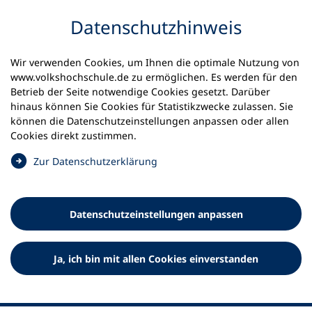
Inhalt anspringen
Datenschutz­hinweis
Wir verwenden Cookies, um Ihnen die optimale Nutzung von
www.volkshochschule.de zu ermöglichen. Es werden für den
Betrieb der Seite notwendige Cookies gesetzt. Darüber
hinaus können Sie Cookies für Statistikzwecke zulassen. Sie
Werkzeuge
können die Datenschutz­einstellungen anpassen oder allen
0
Merkliste
Cookies direkt zustimmen.
Deutscher Volkshochschul-Verband (DVV) e.V.
Fußzeile
(
Zur Datenschutz­erklärung
Ö
Standort Bonn
f
Königswinterer Straße 552 b
f
53227 Bonn
Datenschutz­einstellungen anpassen
n
Standort Berlin
e
Luisenstraße 45
t
Ja, ich bin mit allen Cookies einverstanden
10117 Berlin
i
n
e
i