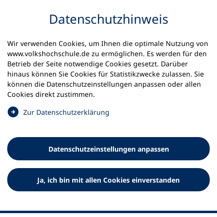
Inhalt anspringen
Datenschutz­hinweis
Wir verwenden Cookies, um Ihnen die optimale Nutzung von
www.volkshochschule.de zu ermöglichen. Es werden für den
Betrieb der Seite notwendige Cookies gesetzt. Darüber
hinaus können Sie Cookies für Statistikzwecke zulassen. Sie
Werkzeuge
können die Datenschutz­einstellungen anpassen oder allen
0
Merkliste
Cookies direkt zustimmen.
Deutscher Volkshochschul-Verband (DVV) e.V.
Fußzeile
(
Zur Datenschutz­erklärung
Ö
Standort Bonn
f
Königswinterer Straße 552 b
f
53227 Bonn
Datenschutz­einstellungen anpassen
n
Standort Berlin
e
Luisenstraße 45
t
Ja, ich bin mit allen Cookies einverstanden
10117 Berlin
i
n
e
i