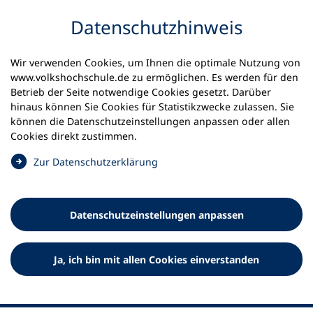
Inhalt anspringen
Datenschutz­hinweis
Wir verwenden Cookies, um Ihnen die optimale Nutzung von
www.volkshochschule.de zu ermöglichen. Es werden für den
Betrieb der Seite notwendige Cookies gesetzt. Darüber
hinaus können Sie Cookies für Statistikzwecke zulassen. Sie
Werkzeuge
können die Datenschutz­einstellungen anpassen oder allen
0
Merkliste
Cookies direkt zustimmen.
Deutscher Volkshochschul-Verband (DVV) e.V.
Fußzeile
(
Zur Datenschutz­erklärung
Ö
Standort Bonn
f
Königswinterer Straße 552 b
f
53227 Bonn
Datenschutz­einstellungen anpassen
n
Standort Berlin
e
Luisenstraße 45
t
Ja, ich bin mit allen Cookies einverstanden
10117 Berlin
i
n
e
i