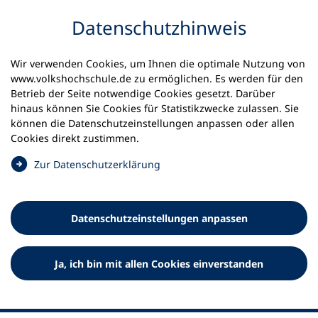
Inhalt anspringen
Datenschutz­hinweis
Wir verwenden Cookies, um Ihnen die optimale Nutzung von
www.volkshochschule.de zu ermöglichen. Es werden für den
Betrieb der Seite notwendige Cookies gesetzt. Darüber
hinaus können Sie Cookies für Statistikzwecke zulassen. Sie
Werkzeuge
können die Datenschutz­einstellungen anpassen oder allen
0
Merkliste
Cookies direkt zustimmen.
Deutscher Volkshochschul-Verband (DVV) e.V.
Fußzeile
(
Zur Datenschutz­erklärung
Ö
Standort Bonn
f
Königswinterer Straße 552 b
f
53227 Bonn
Datenschutz­einstellungen anpassen
n
Standort Berlin
e
Luisenstraße 45
t
Ja, ich bin mit allen Cookies einverstanden
10117 Berlin
i
n
e
i