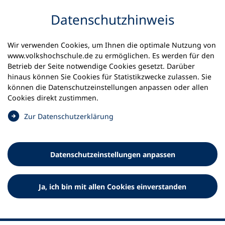
Inhalt anspringen
Datenschutz­hinweis
Wir verwenden Cookies, um Ihnen die optimale Nutzung von
www.volkshochschule.de zu ermöglichen. Es werden für den
Betrieb der Seite notwendige Cookies gesetzt. Darüber
hinaus können Sie Cookies für Statistikzwecke zulassen. Sie
Werkzeuge
können die Datenschutz­einstellungen anpassen oder allen
0
Merkliste
Cookies direkt zustimmen.
Deutscher Volkshochschul-Verband (DVV) e.V.
Fußzeile
(
Zur Datenschutz­erklärung
Ö
Standort Bonn
f
Königswinterer Straße 552 b
f
53227 Bonn
Datenschutz­einstellungen anpassen
n
Standort Berlin
e
Luisenstraße 45
t
Ja, ich bin mit allen Cookies einverstanden
10117 Berlin
i
n
e
i