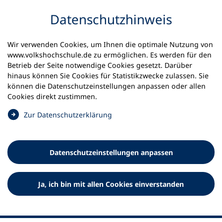
Inhalt anspringen
Datenschutz­hinweis
Wir verwenden Cookies, um Ihnen die optimale Nutzung von
www.volkshochschule.de zu ermöglichen. Es werden für den
Betrieb der Seite notwendige Cookies gesetzt. Darüber
hinaus können Sie Cookies für Statistikzwecke zulassen. Sie
Werkzeuge
können die Datenschutz­einstellungen anpassen oder allen
0
Merkliste
Cookies direkt zustimmen.
Deutscher Volkshochschul-Verband (DVV) e.V.
Fußzeile
(
Zur Datenschutz­erklärung
Ö
Standort Bonn
f
Königswinterer Straße 552 b
f
53227 Bonn
Datenschutz­einstellungen anpassen
n
Standort Berlin
e
Luisenstraße 45
t
Ja, ich bin mit allen Cookies einverstanden
10117 Berlin
i
n
e
i