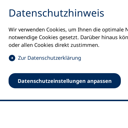
Inhalt anspringen
Datenschutz­hinweis
Wir verwenden Cookies, um Ihnen die optimale N
notwendige Cookies gesetzt. Darüber hinaus könn
oder allen Cookies direkt zustimmen.
(
Zur Datenschutz­erklärung
Ö
0
Merkliste
f
Datenschutz­einstellungen anpassen
Deutscher Volkshochschul-Verband (DV
f
Fußzeile
n
E-Mail-Adresse
Standort Bonn
e
Königswinterer Straße 552 b
t
53227 Bonn
i
n
Standort Berlin
e