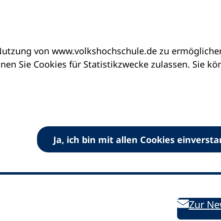
utzung von www.volkshochschule.de zu ermöglichen.
en Sie Cookies für Statistikzwecke zulassen. Sie k
Ja, ich bin mit allen Cookies einverst
V) e.V.
Kontakt
Bleiben 
E-Mail:
info
dvv-vhs
de
Weiterbild
des DVV
Ansprechpersonen
Zur Ne