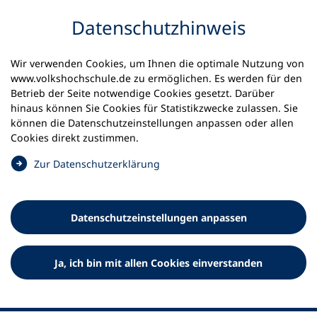
Inhalt anspringen
Datenschutz­hinweis
Wir verwenden Cookies, um Ihnen die optimale Nutzung von
www.volkshochschule.de zu ermöglichen. Es werden für den
Betrieb der Seite notwendige Cookies gesetzt. Darüber
hinaus können Sie Cookies für Statistikzwecke zulassen. Sie
Werkzeuge
können die Datenschutz­einstellungen anpassen oder allen
0
Merkliste
Cookies direkt zustimmen.
Deutscher Volkshochschul-Verband (DVV) e.V.
Fußzeile
(
Zur Datenschutz­erklärung
Ö
Standort Bonn
f
Königswinterer Straße 552 b
f
53227 Bonn
Datenschutz­einstellungen anpassen
n
Standort Berlin
e
Luisenstraße 45
t
Ja, ich bin mit allen Cookies einverstanden
10117 Berlin
i
n
e
i