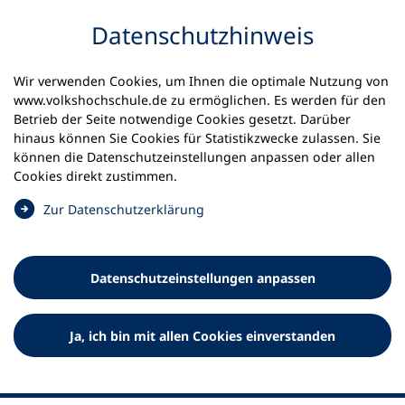
Inhalt anspringen
Datenschutz­hinweis
Wir verwenden Cookies, um Ihnen die optimale Nutzung von
www.volkshochschule.de zu ermöglichen. Es werden für den
Betrieb der Seite notwendige Cookies gesetzt. Darüber
hinaus können Sie Cookies für Statistikzwecke zulassen. Sie
Werkzeuge
können die Datenschutz­einstellungen anpassen oder allen
0
Merkliste
Cookies direkt zustimmen.
Deutscher Volkshochschul-Verband (DVV) e.V.
Fußzeile
(
Zur Datenschutz­erklärung
Ö
Standort Bonn
f
Königswinterer Straße 552 b
f
53227 Bonn
Datenschutz­einstellungen anpassen
n
Standort Berlin
e
Luisenstraße 45
t
Ja, ich bin mit allen Cookies einverstanden
10117 Berlin
i
n
e
i