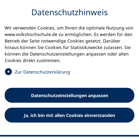
Inhalt anspringen
Datenschutz­hinweis
Wir verwenden Cookies, um Ihnen die optimale Nutzung von
www.volkshochschule.de zu ermöglichen. Es werden für den
Betrieb der Seite notwendige Cookies gesetzt. Darüber
hinaus können Sie Cookies für Statistikzwecke zulassen. Sie
Werkzeuge
können die Datenschutz­einstellungen anpassen oder allen
0
Merkliste
Cookies direkt zustimmen.
Deutscher Volkshochschul-Verband (DVV) e.V.
Fußzeile
(
Zur Datenschutz­erklärung
Ö
Standort Bonn
f
Königswinterer Straße 552 b
f
53227 Bonn
Datenschutz­einstellungen anpassen
n
Standort Berlin
e
Luisenstraße 45
t
Ja, ich bin mit allen Cookies einverstanden
10117 Berlin
i
n
e
i