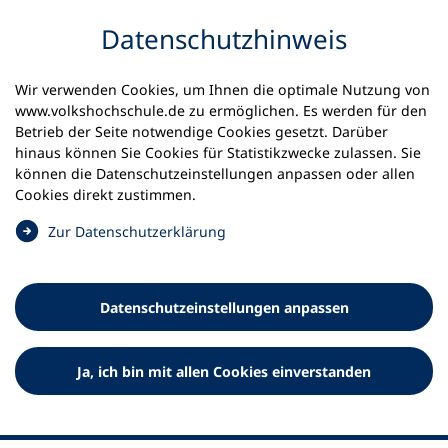
Inhalt anspringen
Datenschutz­hinweis
Wir verwenden Cookies, um Ihnen die optimale Nutzung von
www.volkshochschule.de zu ermöglichen. Es werden für den
Betrieb der Seite notwendige Cookies gesetzt. Darüber
hinaus können Sie Cookies für Statistikzwecke zulassen. Sie
Werkzeuge
können die Datenschutz­einstellungen anpassen oder allen
0
Merkliste
Cookies direkt zustimmen.
Deutscher Volkshochschul-Verband (DVV) e.V.
Fußzeile
(
Zur Datenschutz­erklärung
Ö
Standort Bonn
f
Königswinterer Straße 552 b
f
53227 Bonn
Datenschutz­einstellungen anpassen
n
Standort Berlin
e
Luisenstraße 45
t
Ja, ich bin mit allen Cookies einverstanden
10117 Berlin
i
n
e
i