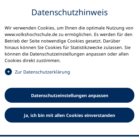
Inhalt anspringen
Datenschutz­hinweis
Wir verwenden Cookies, um Ihnen die optimale Nutzung von
www.volkshochschule.de zu ermöglichen. Es werden für den
Betrieb der Seite notwendige Cookies gesetzt. Darüber
hinaus können Sie Cookies für Statistikzwecke zulassen. Sie
Werkzeuge
können die Datenschutz­einstellungen anpassen oder allen
0
Merkliste
Cookies direkt zustimmen.
Deutscher Volkshochschul-Verband (DVV) e.V.
Fußzeile
(
Zur Datenschutz­erklärung
Ö
Standort Bonn
f
Königswinterer Straße 552 b
f
53227 Bonn
Datenschutz­einstellungen anpassen
n
Standort Berlin
e
Luisenstraße 45
t
Ja, ich bin mit allen Cookies einverstanden
10117 Berlin
i
n
e
i