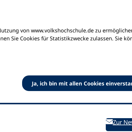
utzung von www.volkshochschule.de zu ermöglichen.
en Sie Cookies für Statistikzwecke zulassen. Sie k
Ja, ich bin mit allen Cookies einverst
V) e.V.
Kontakt
Bleiben 
E-Mail:
info
dvv-vhs
de
Weiterbild
des DVV
Ansprechpersonen
Zur Ne