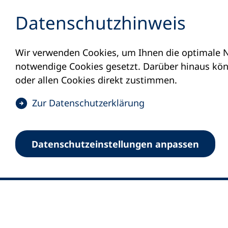
Inhalt anspringen
Datenschutz­hinweis
Wir verwenden Cookies, um Ihnen die optimale N
notwendige Cookies gesetzt. Darüber hinaus könn
oder allen Cookies direkt zustimmen.
(
Zur Datenschutz­erklärung
Ö
0
Merkliste
f
Datenschutz­einstellungen anpassen
Deutscher Volkshochschul-Verband (DV
f
Fußzeile
n
E-Mail-Adresse
Standort Bonn
e
Königswinterer Straße 552 b
t
53227 Bonn
i
n
Standort Berlin
e