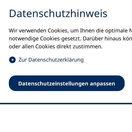
Inhalt anspringen
Datenschutz­hinweis
Wir verwenden Cookies, um Ihnen die optimale N
notwendige Cookies gesetzt. Darüber hinaus könn
oder allen Cookies direkt zustimmen.
(
Zur Datenschutz­erklärung
Ö
0
Merkliste
f
Datenschutz­einstellungen anpassen
Deutscher Volkshochschul-Verband (DV
f
Fußzeile
n
E-Mail-Adresse
Standort Bonn
e
Königswinterer Straße 552 b
t
53227 Bonn
i
n
Standort Berlin
e