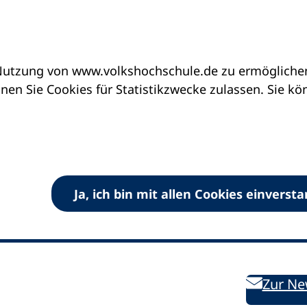
utzung von www.volkshochschule.de zu ermöglichen.
en Sie Cookies für Statistikzwecke zulassen. Sie k
Ja, ich bin mit allen Cookies einverst
V) e.V.
Kontakt
Bleiben 
E-Mail:
info
dvv-vhs
de
Weiterbild
des DVV
Ansprechpersonen
Zur Ne