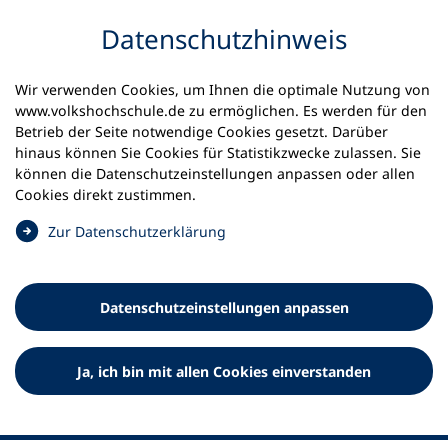
Inhalt anspringen
Datenschutz­hinweis
Wir verwenden Cookies, um Ihnen die optimale Nutzung von
www.volkshochschule.de zu ermöglichen. Es werden für den
Betrieb der Seite notwendige Cookies gesetzt. Darüber
hinaus können Sie Cookies für Statistikzwecke zulassen. Sie
Werkzeuge
können die Datenschutz­einstellungen anpassen oder allen
0
Merkliste
Cookies direkt zustimmen.
Deutscher Volkshochschul-Verband (DVV) e.V.
Fußzeile
(
Zur Datenschutz­erklärung
Ö
Standort Bonn
f
Königswinterer Straße 552 b
f
53227 Bonn
Datenschutz­einstellungen anpassen
n
Standort Berlin
e
Luisenstraße 45
t
Ja, ich bin mit allen Cookies einverstanden
10117 Berlin
i
n
e
i