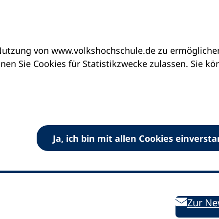
utzung von www.volkshochschule.de zu ermöglichen.
en Sie Cookies für Statistikzwecke zulassen. Sie k
Ja, ich bin mit allen Cookies einverst
V) e.V.
Kontakt
Bleiben 
E-Mail:
info
dvv-vhs
de
Weiterbild
des DVV
Ansprechpersonen
Zur Ne