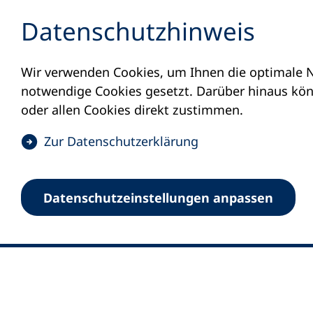
Inhalt anspringen
Datenschutz­hinweis
Wir verwenden Cookies, um Ihnen die optimale N
notwendige Cookies gesetzt. Darüber hinaus könn
oder allen Cookies direkt zustimmen.
(
Zur Datenschutz­erklärung
Ö
0
Merkliste
f
Datenschutz­einstellungen anpassen
Deutscher Volkshochschul-Verband (DV
f
Fußzeile
n
E-Mail-Adresse
Standort Bonn
e
Königswinterer Straße 552 b
t
53227 Bonn
i
n
Standort Berlin
e