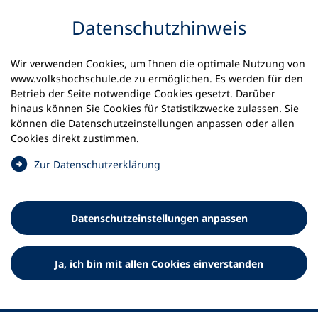
Inhalt anspringen
Datenschutz­hinweis
Wir verwenden Cookies, um Ihnen die optimale Nutzung von
www.volkshochschule.de zu ermöglichen. Es werden für den
Betrieb der Seite notwendige Cookies gesetzt. Darüber
hinaus können Sie Cookies für Statistikzwecke zulassen. Sie
Werkzeuge
können die Datenschutz­einstellungen anpassen oder allen
0
Merkliste
Cookies direkt zustimmen.
Deutscher Volkshochschul-Verband (DVV) e.V.
Fußzeile
(
Zur Datenschutz­erklärung
Ö
Standort Bonn
f
Königswinterer Straße 552 b
f
53227 Bonn
Datenschutz­einstellungen anpassen
n
Standort Berlin
e
Luisenstraße 45
t
Ja, ich bin mit allen Cookies einverstanden
10117 Berlin
i
n
e
i