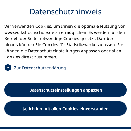
Inhalt anspringen
Datenschutz­hinweis
Wir verwenden Cookies, um Ihnen die optimale Nutzung von
www.volkshochschule.de zu ermöglichen. Es werden für den
Betrieb der Seite notwendige Cookies gesetzt. Darüber
hinaus können Sie Cookies für Statistikzwecke zulassen. Sie
Werkzeuge
können die Datenschutz­einstellungen anpassen oder allen
0
Merkliste
Cookies direkt zustimmen.
Deutscher Volkshochschul-Verband (DVV) e.V.
Fußzeile
(
Zur Datenschutz­erklärung
Ö
Standort Bonn
f
Königswinterer Straße 552 b
f
53227 Bonn
Datenschutz­einstellungen anpassen
n
Standort Berlin
e
Luisenstraße 45
t
Ja, ich bin mit allen Cookies einverstanden
10117 Berlin
i
n
e
i