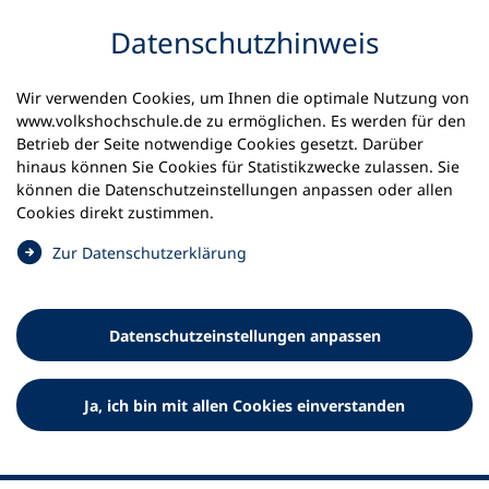
Inhalt anspringen
Datenschutz­hinweis
Wir verwenden Cookies, um Ihnen die optimale Nutzung von
www.volkshochschule.de zu ermöglichen. Es werden für den
Betrieb der Seite notwendige Cookies gesetzt. Darüber
hinaus können Sie Cookies für Statistikzwecke zulassen. Sie
Werkzeuge
können die Datenschutz­einstellungen anpassen oder allen
0
Merkliste
Cookies direkt zustimmen.
Deutscher Volkshochschul-Verband (DVV) e.V.
Fußzeile
(
Zur Datenschutz­erklärung
Ö
Standort Bonn
f
Königswinterer Straße 552 b
f
53227 Bonn
Datenschutz­einstellungen anpassen
n
Standort Berlin
e
Luisenstraße 45
t
Ja, ich bin mit allen Cookies einverstanden
10117 Berlin
i
n
e
i