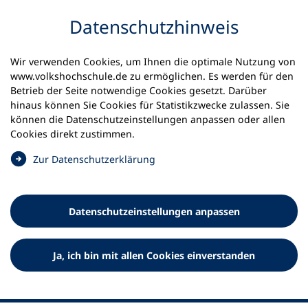
Inhalt anspringen
Datenschutz­hinweis
Wir verwenden Cookies, um Ihnen die optimale Nutzung von
www.volkshochschule.de zu ermöglichen. Es werden für den
Betrieb der Seite notwendige Cookies gesetzt. Darüber
hinaus können Sie Cookies für Statistikzwecke zulassen. Sie
Werkzeuge
können die Datenschutz­einstellungen anpassen oder allen
0
Merkliste
Cookies direkt zustimmen.
Deutscher Volkshochschul-Verband (DVV) e.V.
Fußzeile
(
Zur Datenschutz­erklärung
Ö
Standort Bonn
f
Königswinterer Straße 552 b
f
53227 Bonn
Datenschutz­einstellungen anpassen
n
Standort Berlin
e
Luisenstraße 45
t
Ja, ich bin mit allen Cookies einverstanden
10117 Berlin
i
n
e
i