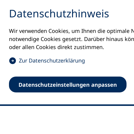
Inhalt anspringen
Datenschutz­hinweis
Wir verwenden Cookies, um Ihnen die optimale N
notwendige Cookies gesetzt. Darüber hinaus könn
oder allen Cookies direkt zustimmen.
(
Zur Datenschutz­erklärung
Ö
0
Merkliste
f
Datenschutz­einstellungen anpassen
Deutscher Volkshochschul-Verband (DV
f
Fußzeile
n
E-Mail-Adresse
Standort Bonn
e
Königswinterer Straße 552 b
t
53227 Bonn
i
n
Standort Berlin
e