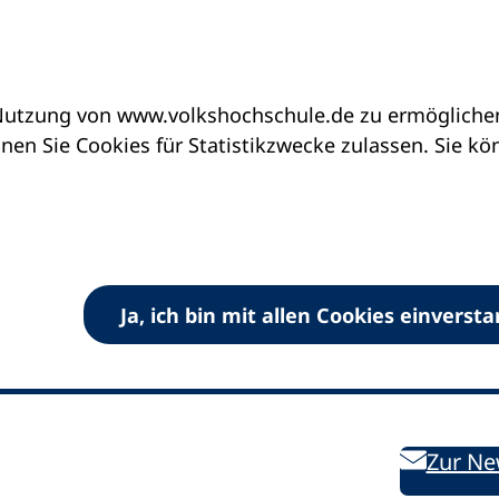
utzung von www.volkshochschule.de zu ermöglichen.
en Sie Cookies für Statistikzwecke zulassen. Sie k
Ja, ich bin mit allen Cookies einverst
V) e.V.
Kontakt
Bleiben 
E-Mail:
info
dvv-vhs
de
Weiterbild
des DVV
Ansprechpersonen
Zur Ne