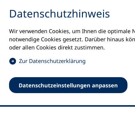
Inhalt anspringen
Datenschutz­hinweis
Wir verwenden Cookies, um Ihnen die optimale N
notwendige Cookies gesetzt. Darüber hinaus könn
oder allen Cookies direkt zustimmen.
(
Zur Datenschutz­erklärung
Ö
0
Merkliste
f
Datenschutz­einstellungen anpassen
Deutscher Volkshochschul-Verband (DV
f
Fußzeile
n
E-Mail-Adresse
Standort Bonn
e
Königswinterer Straße 552 b
t
53227 Bonn
i
n
Standort Berlin
e