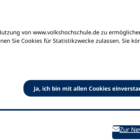
utzung von www.volkshochschule.de zu ermöglichen.
en Sie Cookies für Statistikzwecke zulassen. Sie k
Ja, ich bin mit allen Cookies einverst
V) e.V.
Kontakt
Bleiben 
E-Mail:
info
dvv-vhs
de
Weiterbild
des DVV
Ansprechpersonen
Zur Ne