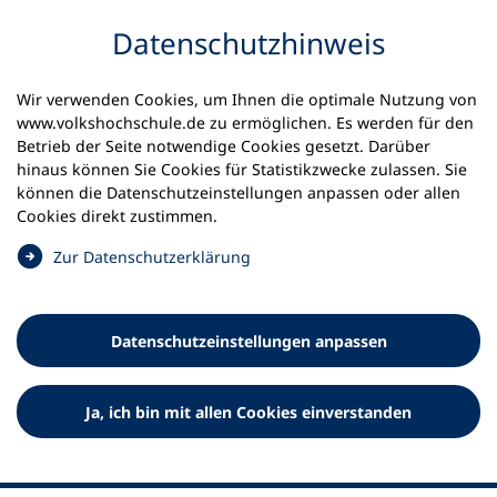
Inhalt anspringen
Datenschutz­hinweis
Wir verwenden Cookies, um Ihnen die optimale Nutzung von
www.volkshochschule.de zu ermöglichen. Es werden für den
Betrieb der Seite notwendige Cookies gesetzt. Darüber
hinaus können Sie Cookies für Statistikzwecke zulassen. Sie
Werkzeuge
können die Datenschutz­einstellungen anpassen oder allen
0
Merkliste
Cookies direkt zustimmen.
Deutscher Volkshochschul-Verband (DVV) e.V.
Fußzeile
(
Zur Datenschutz­erklärung
Ö
Standort Bonn
f
Königswinterer Straße 552 b
f
53227 Bonn
Datenschutz­einstellungen anpassen
n
Standort Berlin
e
Luisenstraße 45
t
Ja, ich bin mit allen Cookies einverstanden
10117 Berlin
i
n
e
i