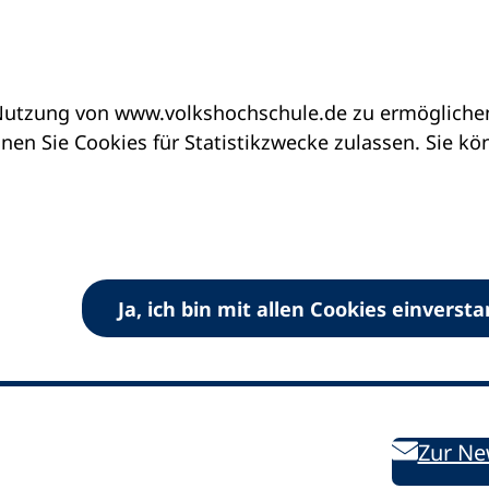
utzung von www.volkshochschule.de zu ermöglichen.
en Sie Cookies für Statistikzwecke zulassen. Sie k
Ja, ich bin mit allen Cookies einverst
V) e.V.
Kontakt
Bleiben 
E-Mail:
info
dvv-vhs
de
Weiterbild
des DVV
Ansprechpersonen
Zur Ne