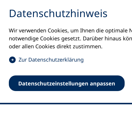
Inhalt anspringen
Datenschutz­hinweis
Wir verwenden Cookies, um Ihnen die optimale N
notwendige Cookies gesetzt. Darüber hinaus könn
oder allen Cookies direkt zustimmen.
(
Zur Datenschutz­erklärung
Ö
0
Merkliste
f
Datenschutz­einstellungen anpassen
Deutscher Volkshochschul-Verband (DV
f
Fußzeile
n
E-Mail-Adresse
Standort Bonn
e
Königswinterer Straße 552 b
t
53227 Bonn
i
n
Standort Berlin
e