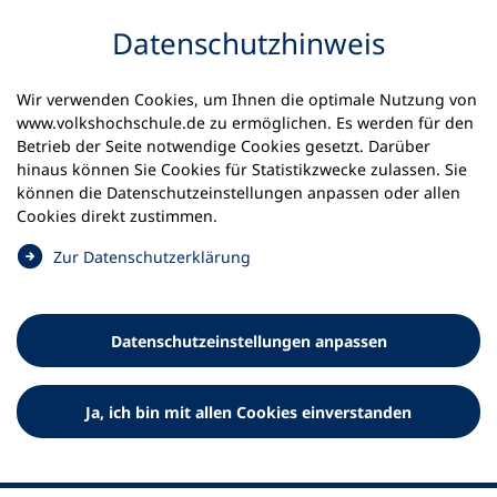
Inhalt anspringen
Datenschutz­hinweis
Wir verwenden Cookies, um Ihnen die optimale Nutzung von
www.volkshochschule.de zu ermöglichen. Es werden für den
Betrieb der Seite notwendige Cookies gesetzt. Darüber
hinaus können Sie Cookies für Statistikzwecke zulassen. Sie
Werkzeuge
können die Datenschutz­einstellungen anpassen oder allen
0
Merkliste
Cookies direkt zustimmen.
Deutscher Volkshochschul-Verband (DVV) e.V.
Fußzeile
(
Zur Datenschutz­erklärung
Ö
Standort Bonn
f
Königswinterer Straße 552 b
f
53227 Bonn
Datenschutz­einstellungen anpassen
n
Standort Berlin
e
Luisenstraße 45
t
Ja, ich bin mit allen Cookies einverstanden
10117 Berlin
i
n
e
i