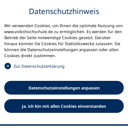
Inhalt anspringen
Datenschutz­hinweis
Wir verwenden Cookies, um Ihnen die optimale Nutzung von
www.volkshochschule.de zu ermöglichen. Es werden für den
Betrieb der Seite notwendige Cookies gesetzt. Darüber
hinaus können Sie Cookies für Statistikzwecke zulassen. Sie
Werkzeuge
können die Datenschutz­einstellungen anpassen oder allen
0
Merkliste
Cookies direkt zustimmen.
Deutscher Volkshochschul-Verband (DVV) e.V.
Fußzeile
(
Zur Datenschutz­erklärung
Ö
Standort Bonn
f
Königswinterer Straße 552 b
f
53227 Bonn
Datenschutz­einstellungen anpassen
n
Standort Berlin
e
Luisenstraße 45
t
Ja, ich bin mit allen Cookies einverstanden
10117 Berlin
i
n
e
i