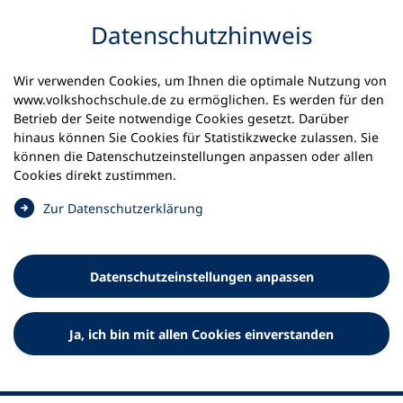
Inhalt anspringen
Datenschutz­hinweis
Wir verwenden Cookies, um Ihnen die optimale Nutzung von
www.volkshochschule.de zu ermöglichen. Es werden für den
Betrieb der Seite notwendige Cookies gesetzt. Darüber
hinaus können Sie Cookies für Statistikzwecke zulassen. Sie
Werkzeuge
können die Datenschutz­einstellungen anpassen oder allen
0
Merkliste
Cookies direkt zustimmen.
Deutscher Volkshochschul-Verband (DVV) e.V.
Fußzeile
(
Zur Datenschutz­erklärung
Ö
Standort Bonn
f
Königswinterer Straße 552 b
f
53227 Bonn
Datenschutz­einstellungen anpassen
n
Standort Berlin
e
Luisenstraße 45
t
Ja, ich bin mit allen Cookies einverstanden
10117 Berlin
i
n
e
i