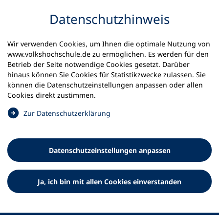
Inhalt anspringen
Datenschutz­hinweis
Wir verwenden Cookies, um Ihnen die optimale Nutzung von
www.volkshochschule.de zu ermöglichen. Es werden für den
Betrieb der Seite notwendige Cookies gesetzt. Darüber
hinaus können Sie Cookies für Statistikzwecke zulassen. Sie
Werkzeuge
können die Datenschutz­einstellungen anpassen oder allen
0
Merkliste
Cookies direkt zustimmen.
Deutscher Volkshochschul-Verband (DVV) e.V.
Fußzeile
(
Zur Datenschutz­erklärung
Ö
Standort Bonn
f
Königswinterer Straße 552 b
f
53227 Bonn
Datenschutz­einstellungen anpassen
n
Standort Berlin
e
Luisenstraße 45
t
Ja, ich bin mit allen Cookies einverstanden
10117 Berlin
i
n
e
i