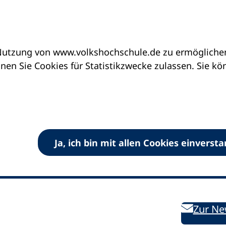
utzung von www.volkshochschule.de zu ermöglichen.
en Sie Cookies für Statistikzwecke zulassen. Sie k
Ja, ich bin mit allen Cookies einverst
V) e.V.
Kontakt
Bleiben 
E-Mail:
info
dvv-vhs
de
Weiterbild
des DVV
Ansprechpersonen
Zur Ne