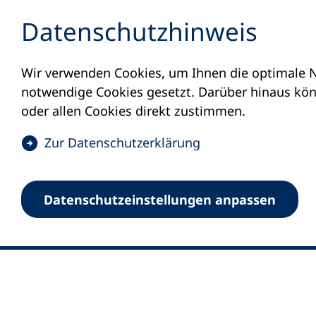
Inhalt anspringen
Datenschutz­hinweis
Wir verwenden Cookies, um Ihnen die optimale N
notwendige Cookies gesetzt. Darüber hinaus könn
oder allen Cookies direkt zustimmen.
(
Zur Datenschutz­erklärung
Ö
0
Merkliste
f
Datenschutz­einstellungen anpassen
Deutscher Volkshochschul-Verband (DV
f
Fußzeile
n
E-Mail-Adresse
Standort Bonn
e
Königswinterer Straße 552 b
t
53227 Bonn
i
n
Standort Berlin
e