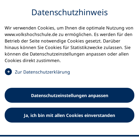
Inhalt anspringen
Datenschutz­hinweis
Wir verwenden Cookies, um Ihnen die optimale Nutzung von
www.volkshochschule.de zu ermöglichen. Es werden für den
Betrieb der Seite notwendige Cookies gesetzt. Darüber
hinaus können Sie Cookies für Statistikzwecke zulassen. Sie
Werkzeuge
können die Datenschutz­einstellungen anpassen oder allen
0
Merkliste
Cookies direkt zustimmen.
Deutscher Volkshochschul-Verband (DVV) e.V.
Fußzeile
(
Zur Datenschutz­erklärung
Ö
Standort Bonn
f
Königswinterer Straße 552 b
f
53227 Bonn
Datenschutz­einstellungen anpassen
n
Standort Berlin
e
Luisenstraße 45
t
Ja, ich bin mit allen Cookies einverstanden
10117 Berlin
i
n
e
i