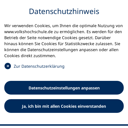
Inhalt anspringen
Datenschutz­hinweis
Wir verwenden Cookies, um Ihnen die optimale Nutzung von
www.volkshochschule.de zu ermöglichen. Es werden für den
Betrieb der Seite notwendige Cookies gesetzt. Darüber
hinaus können Sie Cookies für Statistikzwecke zulassen. Sie
Werkzeuge
können die Datenschutz­einstellungen anpassen oder allen
0
Merkliste
Cookies direkt zustimmen.
Deutscher Volkshochschul-Verband (DVV) e.V.
Fußzeile
(
Zur Datenschutz­erklärung
Ö
Standort Bonn
f
Königswinterer Straße 552 b
f
53227 Bonn
Datenschutz­einstellungen anpassen
n
Standort Berlin
e
Luisenstraße 45
t
Ja, ich bin mit allen Cookies einverstanden
10117 Berlin
i
n
e
i