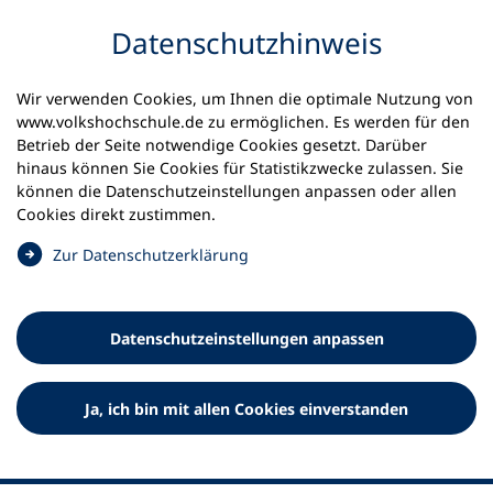
Inhalt anspringen
Datenschutz­hinweis
Wir verwenden Cookies, um Ihnen die optimale Nutzung von
www.volkshochschule.de zu ermöglichen. Es werden für den
Betrieb der Seite notwendige Cookies gesetzt. Darüber
hinaus können Sie Cookies für Statistikzwecke zulassen. Sie
Werkzeuge
können die Datenschutz­einstellungen anpassen oder allen
0
Merkliste
Cookies direkt zustimmen.
Deutscher Volkshochschul-Verband (DVV) e.V.
Fußzeile
(
Zur Datenschutz­erklärung
Ö
Standort Bonn
f
Königswinterer Straße 552 b
f
53227 Bonn
Datenschutz­einstellungen anpassen
n
Standort Berlin
e
Luisenstraße 45
t
Ja, ich bin mit allen Cookies einverstanden
10117 Berlin
i
n
e
i