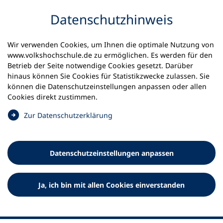
Inhalt anspringen
Datenschutz­hinweis
Wir verwenden Cookies, um Ihnen die optimale Nutzung von
www.volkshochschule.de zu ermöglichen. Es werden für den
Betrieb der Seite notwendige Cookies gesetzt. Darüber
hinaus können Sie Cookies für Statistikzwecke zulassen. Sie
Werkzeuge
können die Datenschutz­einstellungen anpassen oder allen
0
Merkliste
Cookies direkt zustimmen.
Deutscher Volkshochschul-Verband (DVV) e.V.
Fußzeile
(
Zur Datenschutz­erklärung
Ö
Standort Bonn
f
Königswinterer Straße 552 b
f
53227 Bonn
Datenschutz­einstellungen anpassen
n
Standort Berlin
e
Luisenstraße 45
t
Ja, ich bin mit allen Cookies einverstanden
10117 Berlin
i
n
e
i