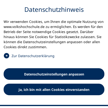
Inhalt anspringen
Datenschutz­hinweis
Wir verwenden Cookies, um Ihnen die optimale Nutzung von
www.volkshochschule.de zu ermöglichen. Es werden für den
Betrieb der Seite notwendige Cookies gesetzt. Darüber
hinaus können Sie Cookies für Statistikzwecke zulassen. Sie
Werkzeuge
können die Datenschutz­einstellungen anpassen oder allen
0
Merkliste
Cookies direkt zustimmen.
Deutscher Volkshochschul-Verband (DVV) e.V.
Fußzeile
(
Zur Datenschutz­erklärung
Ö
Standort Bonn
f
Königswinterer Straße 552 b
f
53227 Bonn
Datenschutz­einstellungen anpassen
n
Standort Berlin
e
Luisenstraße 45
t
Ja, ich bin mit allen Cookies einverstanden
10117 Berlin
i
n
e
i