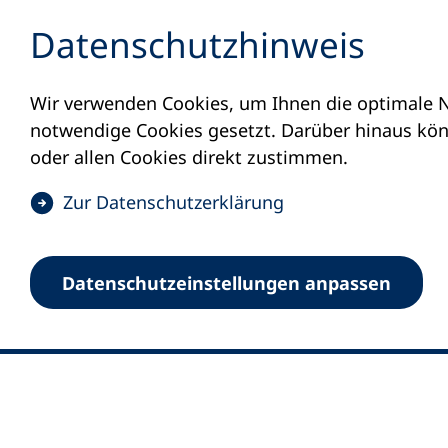
Inhalt anspringen
Datenschutz­hinweis
Wir verwenden Cookies, um Ihnen die optimale N
notwendige Cookies gesetzt. Darüber hinaus könn
oder allen Cookies direkt zustimmen.
(
Zur Datenschutz­erklärung
Ö
0
Merkliste
f
Datenschutz­einstellungen anpassen
Deutscher Volkshochschul-Verband (DV
f
Fußzeile
n
E-Mail-Adresse
Standort Bonn
e
Königswinterer Straße 552 b
t
53227 Bonn
i
n
Standort Berlin
e