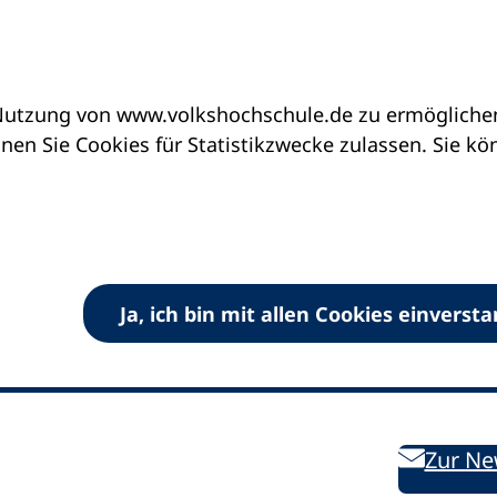
utzung von www.volkshochschule.de zu ermöglichen.
en Sie Cookies für Statistikzwecke zulassen. Sie k
Ja, ich bin mit allen Cookies einverst
V) e.V.
Kontakt
Bleiben 
E-Mail:
info
dvv-vhs
de
Weiterbild
des DVV
Ansprechpersonen
Zur Ne