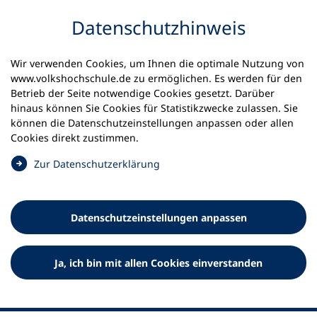
Inhalt anspringen
Datenschutz­hinweis
Wir verwenden Cookies, um Ihnen die optimale Nutzung von
www.volkshochschule.de zu ermöglichen. Es werden für den
Betrieb der Seite notwendige Cookies gesetzt. Darüber
hinaus können Sie Cookies für Statistikzwecke zulassen. Sie
Werkzeuge
können die Datenschutz­einstellungen anpassen oder allen
0
Merkliste
Cookies direkt zustimmen.
Deutscher Volkshochschul-Verband (DVV) e.V.
Fußzeile
(
Zur Datenschutz­erklärung
Ö
Standort Bonn
f
Königswinterer Straße 552 b
f
53227 Bonn
Datenschutz­einstellungen anpassen
n
Standort Berlin
e
Luisenstraße 45
t
Ja, ich bin mit allen Cookies einverstanden
10117 Berlin
i
n
e
i