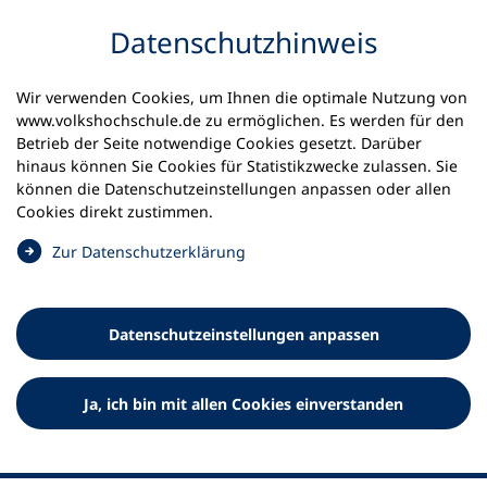
Inhalt anspringen
Datenschutz­hinweis
Wir verwenden Cookies, um Ihnen die optimale Nutzung von
www.volkshochschule.de zu ermöglichen. Es werden für den
Betrieb der Seite notwendige Cookies gesetzt. Darüber
hinaus können Sie Cookies für Statistikzwecke zulassen. Sie
Werkzeuge
können die Datenschutz­einstellungen anpassen oder allen
0
Merkliste
Cookies direkt zustimmen.
Deutscher Volkshochschul-Verband (DVV) e.V.
Fußzeile
(
Zur Datenschutz­erklärung
Ö
Standort Bonn
f
Königswinterer Straße 552 b
f
53227 Bonn
Datenschutz­einstellungen anpassen
n
Standort Berlin
e
Luisenstraße 45
t
Ja, ich bin mit allen Cookies einverstanden
10117 Berlin
i
n
e
i