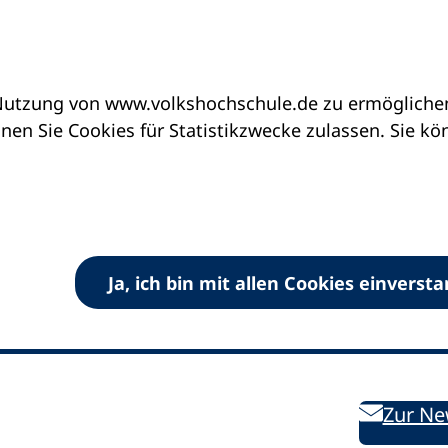
utzung von www.volkshochschule.de zu ermöglichen.
en Sie Cookies für Statistikzwecke zulassen. Sie k
Ja, ich bin mit allen Cookies einverst
V) e.V.
Kontakt
Bleiben 
E-Mail:
info
dvv-vhs
de
Weiterbild
des DVV
Ansprechpersonen
Zur Ne