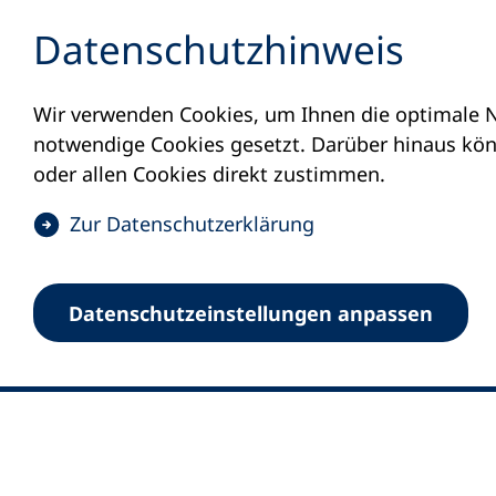
Inhalt anspringen
Datenschutz­hinweis
Wir verwenden Cookies, um Ihnen die optimale N
notwendige Cookies gesetzt. Darüber hinaus könn
oder allen Cookies direkt zustimmen.
(
Zur Datenschutz­erklärung
Ö
0
Merkliste
f
Datenschutz­einstellungen anpassen
Deutscher Volkshochschul-Verband (DV
f
Fußzeile
n
E-Mail-Adresse
Standort Bonn
e
Königswinterer Straße 552 b
t
53227 Bonn
i
n
Standort Berlin
e