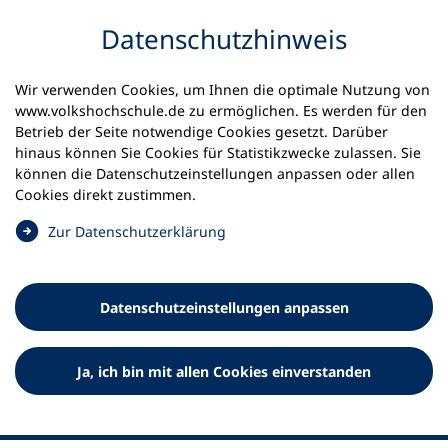
Inhalt anspringen
Datenschutz­hinweis
Wir verwenden Cookies, um Ihnen die optimale Nutzung von
www.volkshochschule.de zu ermöglichen. Es werden für den
Betrieb der Seite notwendige Cookies gesetzt. Darüber
hinaus können Sie Cookies für Statistikzwecke zulassen. Sie
Werkzeuge
können die Datenschutz­einstellungen anpassen oder allen
0
Merkliste
Cookies direkt zustimmen.
Deutscher Volkshochschul-Verband (DVV) e.V.
Fußzeile
(
Zur Datenschutz­erklärung
Ö
Standort Bonn
f
Königswinterer Straße 552 b
f
53227 Bonn
Datenschutz­einstellungen anpassen
n
Standort Berlin
e
Luisenstraße 45
t
Ja, ich bin mit allen Cookies einverstanden
10117 Berlin
i
n
e
i