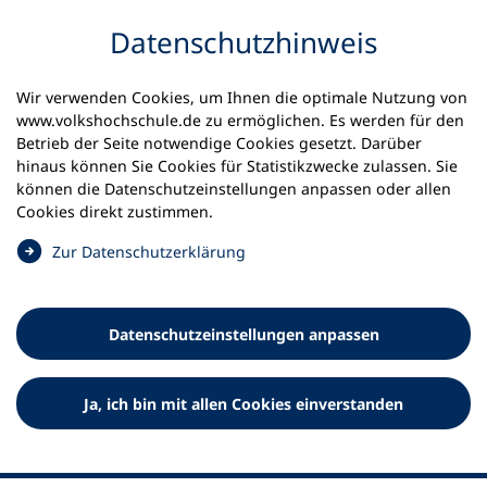
Inhalt anspringen
Datenschutz­hinweis
Wir verwenden Cookies, um Ihnen die optimale Nutzung von
www.volkshochschule.de zu ermöglichen. Es werden für den
Betrieb der Seite notwendige Cookies gesetzt. Darüber
hinaus können Sie Cookies für Statistikzwecke zulassen. Sie
Werkzeuge
können die Datenschutz­einstellungen anpassen oder allen
0
Merkliste
Cookies direkt zustimmen.
Deutscher Volkshochschul-Verband (DVV) e.V.
Fußzeile
(
Zur Datenschutz­erklärung
Ö
Standort Bonn
f
Königswinterer Straße 552 b
f
53227 Bonn
Datenschutz­einstellungen anpassen
n
Standort Berlin
e
Luisenstraße 45
t
Ja, ich bin mit allen Cookies einverstanden
10117 Berlin
i
n
e
i