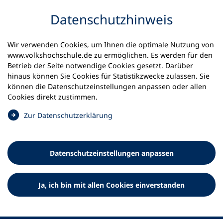
Inhalt anspringen
Datenschutz­hinweis
Wir verwenden Cookies, um Ihnen die optimale Nutzung von
www.volkshochschule.de zu ermöglichen. Es werden für den
Betrieb der Seite notwendige Cookies gesetzt. Darüber
hinaus können Sie Cookies für Statistikzwecke zulassen. Sie
Werkzeuge
können die Datenschutz­einstellungen anpassen oder allen
0
Merkliste
Cookies direkt zustimmen.
Deutscher Volkshochschul-Verband (DVV) e.V.
Fußzeile
(
Zur Datenschutz­erklärung
Ö
Standort Bonn
f
Königswinterer Straße 552 b
f
53227 Bonn
Datenschutz­einstellungen anpassen
n
Standort Berlin
e
Luisenstraße 45
t
Ja, ich bin mit allen Cookies einverstanden
10117 Berlin
i
n
e
i