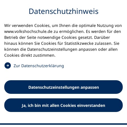
Inhalt anspringen
Datenschutz­hinweis
Wir verwenden Cookies, um Ihnen die optimale Nutzung von
www.volkshochschule.de zu ermöglichen. Es werden für den
Betrieb der Seite notwendige Cookies gesetzt. Darüber
hinaus können Sie Cookies für Statistikzwecke zulassen. Sie
Werkzeuge
können die Datenschutz­einstellungen anpassen oder allen
0
Merkliste
Cookies direkt zustimmen.
Deutscher Volkshochschul-Verband (DVV) e.V.
Fußzeile
(
Zur Datenschutz­erklärung
Ö
Standort Bonn
f
Königswinterer Straße 552 b
f
53227 Bonn
Datenschutz­einstellungen anpassen
n
Standort Berlin
e
Luisenstraße 45
t
Ja, ich bin mit allen Cookies einverstanden
10117 Berlin
i
n
e
i